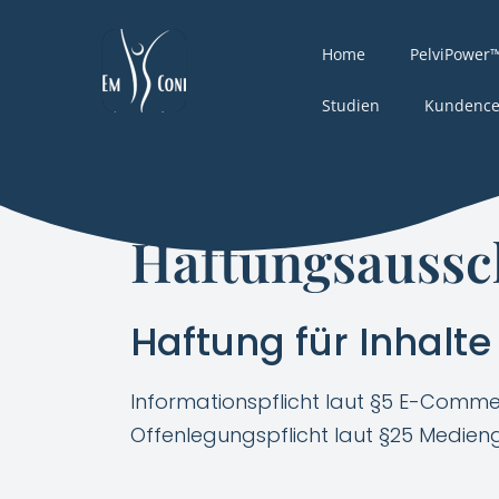
Home
PelviPower
Studien
Kundence
Haftungsaussc
Haftung für Inhalt
Informationspflicht laut §5 E-Com
Offenlegungspflicht laut §25 Medieng