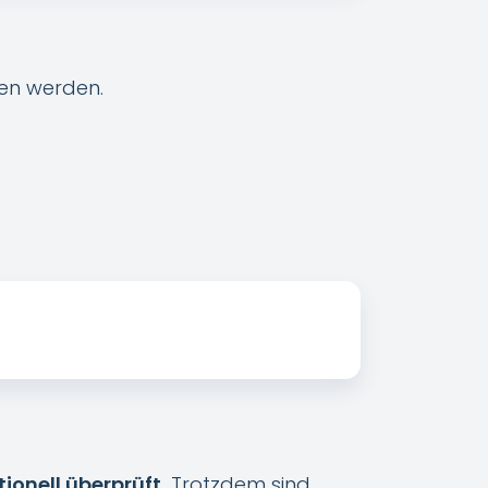
en werden.
ionell überprüft.
Trotzdem sind