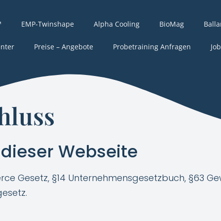
™
EMP-Twinshape
Alpha Cooling
BioMag
Ball
nter
Preise – Angebote
Probetraining Anfragen
Job
hluss
e dieser Webseite
merce Gesetz, §14 Unternehmensgesetzbuch, §63 
esetz.