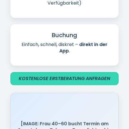
& selbstbestimmt]
Was unsere Patientinnen
berichten
Jede Situation ist individuell. Was wir häufig
hören, sind Veränderungen im Alltag: mehr
Sicherheit, weniger „Toiletten-Planung“ und ein
besseres Körpergefühl.
[IMAGE:
Profilbild]