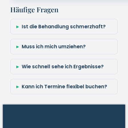
Diese Website ist kein Teil der Facebook
Website oder Facebook Inc.. Außerdem ist
diese Seite nicht im Auftrag der Facebook Inc
entstanden. Spezifische Ergebnisse unserer
Kunden müssen weder typisch sein, noch
können diese Resultate garantiert werden.
Wir versprechen niemandem, dass sofort und
in jedem Fall das gleiche Ergebnis erzielt
wird, denn das wäre für uns nicht vertretbar
und unfair Ihnen gegenüber. Natürlich sind
die Aussagen echt, wir sind sehr stolz darauf,
welche Resultate wir für unsere Kunden
erreichen konnten.
EMCONI KG 18., Gentzgasse 41