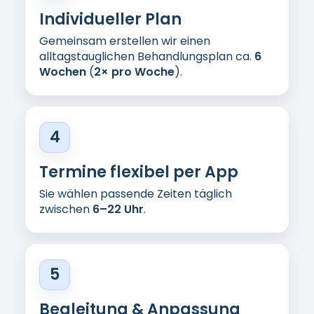
Wir begleiten Sie und passen den Ablauf
an Ihre Rückmeldungen an.
ERSTBERATUNG ANFRAGEN
Der erste Schritt beginnt mit
einem Gespräch
Fordern Sie Ihre unverbindliche Erstberatung
an – diskret, persönlich und auf Ihre Situation
abgestimmt.
Was passiert nach Ihrer Anfrage
Wir melden uns zeitnah (
diskret
).
Kurze Abklärung Ihrer Situation,
Check der