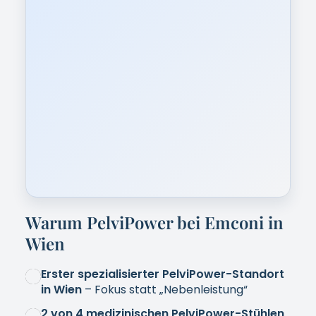
Persönliche Erstberatung & laufende
Begleitung
Diskrete Atmosphäre & moderne
Räumlichkeiten
App-basierte Terminbuchung:
täglich 6–22
Uhr
ERSTBERATUNG ANFRAGEN