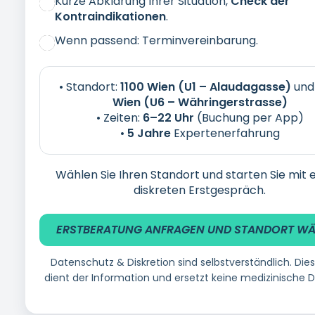
Häufige Fragen
Ist die Behandlung schmerzhaft?
Muss ich mich umziehen?
Wie schnell sehe ich Ergebnisse?
Kann ich Termine flexibel buchen?
Impressum
Datenschutzerklärung
Haftungsausschluss