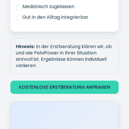
Warum PelviPower bei Emconi in
Wien
Erster spezialisierter PelviPower-Standort
in Wien
– Fokus statt „Nebenleistung“
2 von 4 medizinischen PelviPower-Stühlen
– verlässliche Verfügbarkeit