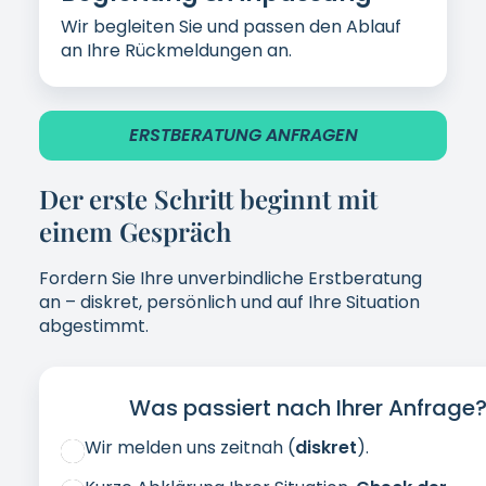
Kontraindikationen
.
Wenn passend: Terminvereinbarung.
• Standort:
1100 Wien (U1 – Alaudagasse)
un
Wien (U6 – Währingerstrasse)
• Zeiten:
6–22 Uhr
(Buchung per App)
•
5 Jahre
Expertenerfahrung
Wählen Sie Ihren Standort und starten Sie mit
diskreten Erstgespräch.
ERSTBERATUNG ANFRAGEN UND STANDORT W
Datenschutz & Diskretion sind selbstverständlich. Dies
dient der Information und ersetzt keine medizinische 