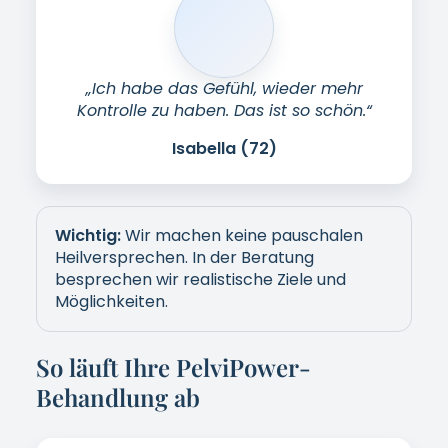
1
Erstberatung anfragen
Sie hinterlassen Ihre Kontaktdaten – wir
melden uns zeitnah und diskret.
2
Einschätzung & Zielklärung
Wir klären Ihre Situation, Erwartungen und
ob PelviPower sinnvoll ist.
3