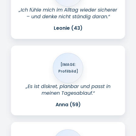
Profilbild]
„Ich habe das Gefühl, wieder mehr
Kontrolle zu haben. Das ist so schön.“
Isabella (72)
Wichtig:
Wir machen keine pauschalen
Heilversprechen. In der Beratung
besprechen wir realistische Ziele und
Möglichkeiten.
So läuft Ihre PelviPower-
Behandlung ab