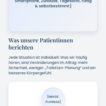
„Ich fühle mich im Alltag wieder sicherer
– und denke nicht ständig daran.“
Leonie (43)
[IMAGE:
Profilbild]
„Es ist diskret, planbar und passt in
meinen Tagesablauf.“
Anna (59)
[IMAGE: