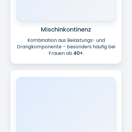
Reizblase
Häufiger Harndrang, nächtliches
Aufstehen, Unruhe – ohne dass „eine
Sache“ eindeutig als Ursache greifbar ist.
PelviPower – gezieltes
Beckenbodentraining mit
medizinischer Technologie
PelviPower arbeitet mit elektromagnetischer
Stimulation, um Beckenbodenmuskulatur