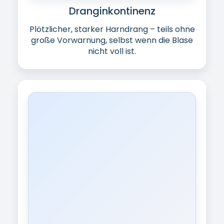
Mischinkontinenz
Kombination aus Belastungs- und
Drangkomponente – besonders häufig bei
Frauen ab
40+
.