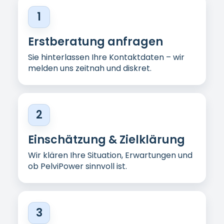
Individueller Plan
Gemeinsam erstellen wir einen
alltagstauglichen Behandlungsplan ca.
6
Wochen
(
2× pro Woche
).
4
Termine flexibel per App
Sie wählen passende Zeiten täglich
zwischen
6–22 Uhr
.
5
Begleitung & Anpassung