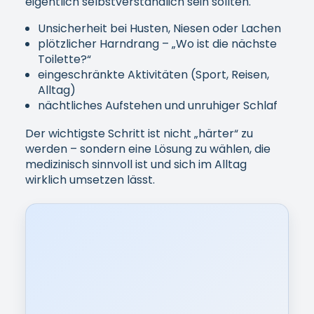
eigentlich selbstverständlich sein sollten.
Unsicherheit bei Husten, Niesen oder Lachen
plötzlicher Harndrang – „Wo ist die nächste
Toilette?“
eingeschränkte Aktivitäten (Sport, Reisen,
Alltag)
nächtliches Aufstehen und unruhiger Schlaf
Der wichtigste Schritt ist nicht „härter“ zu
werden – sondern eine Lösung zu wählen, die
medizinisch sinnvoll ist und sich im Alltag
wirklich umsetzen lässt.
[IMAGE: Frau 45–60 nachdenklich am
Fenster, ruhiger Alltagsmoment,
Zuhause, Tageslicht, ohne Drama]