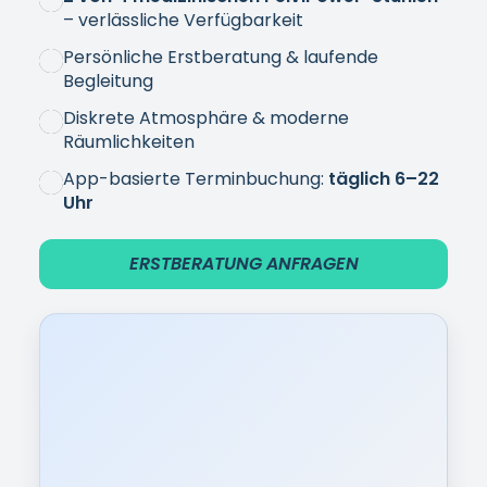
Termine, wie es in Ihr Leben
passt: täglich 6–22 Uhr & Buchung
per App
Viele unserer Patientinnen entscheiden sich für
PelviPower, weil es nicht noch ein zusätzlicher
Stressfaktor ist. Sie buchen Ihre Zeiten einfach
per App – morgens vor der Arbeit oder abends
nach dem Tag.
Öffnungszeiten
täglich 6:00 – 22:00 Uhr
(nach
Verfügbarkeit)