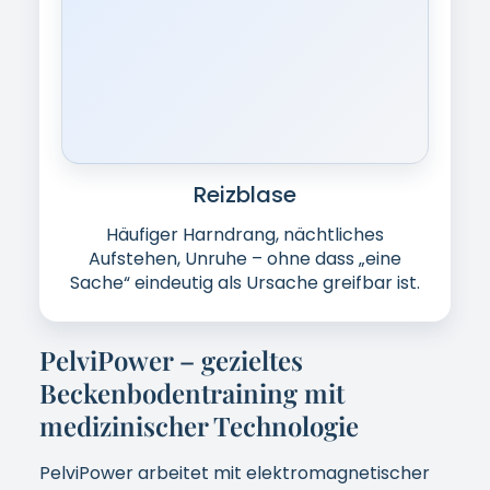
gezielt zu aktivieren – auch dort, wo klassisches
Training oft nicht sauber ankommt.
So fühlt es sich an
Sie sind
voll bekleidet
.
Sie sitzen entspannt –
ohne Übungen
,
ohne Anstrengung.
Die Behandlung ist diskret und
alltagstauglich.
Warum PelviPower?
Schonend & zeitsparend